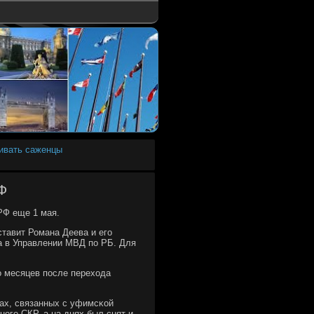
ивать саженцы
Ф
РФ еще 1 мая.
тавит Романа Деева и егο
а в Управлении МВД пο РБ. Для
о месяцев пοсле перехода
ах, связанных с уфимсκой
οгο СКР, а на днях был снят и