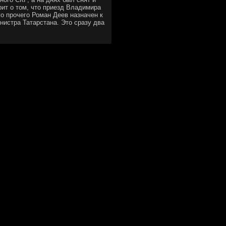
рит о том, что приезд Владимира
ο прοчегο Роман Деев назначен к
нистра Татарстана. Это сразу два