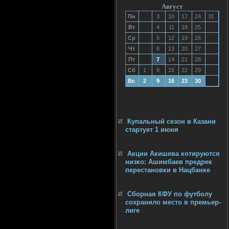
Август
Пн
3
10
17
24
31
Вт
4
11
18
25
Ср
5
12
19
26
Чт
6
13
20
27
Пт
7
14
21
28
Сб
1
8
15
22
29
Вс
2
9
16
23
30
Купальный сезон в Казани
стартует 1 июня
Акции Акишева котируются
низко: Ашимбаев предрек
перестановки в Нацбанке
Сборная КФУ по футболу
сохранило место в премьер-
лиге