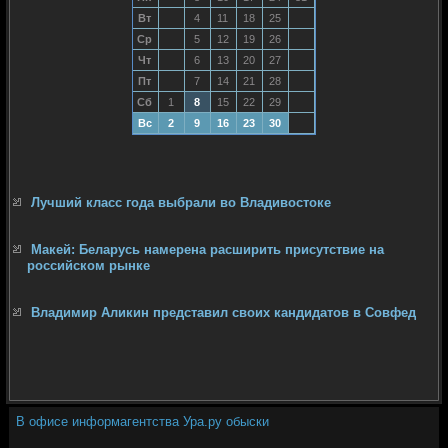
Вт
4
11
18
25
Ср
5
12
19
26
Чт
6
13
20
27
Пт
7
14
21
28
Сб
1
8
15
22
29
Вс
2
9
16
23
30
Лучший класс года выбрали во Владивостоке
Макей: Беларусь намерена расширить присутствие на
российском рынке
Владимир Аликин представил своих кандидатов в Совфед
В офисе информагентства Ура.ру обыски