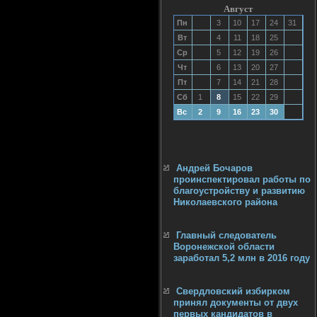
Август
Пн
3
10
17
24
31
Вт
4
11
18
25
Ср
5
12
19
26
Чт
6
13
20
27
Пт
7
14
21
28
Сб
1
8
15
22
29
Вс
2
9
16
23
30
Андрей Бочаров
проинспектировал работы по
благоустройству и развитию
Николаевского района
Главный следователь
Воронежской области
заработал 5,2 млн в 2016 году
Свердловский избирком
принял документы от двух
первых кандидатов в