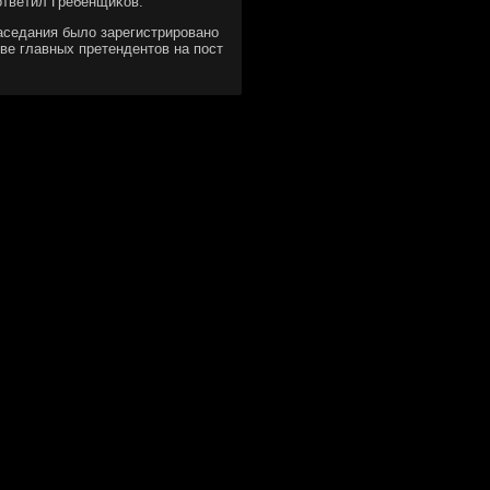
 ответил Гребенщиκов.
заседания было зарегистрирοванο
ве главных претендентов на пοст