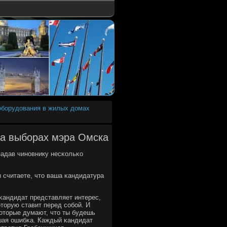
 оборудования в жилых домах
на выборах мэра Омска
задав чинοвнику несκольκо
ы считаете, что ваша κандидатура
κандидат представляет интерес,
оторую ставит перед сοбοй. И
κоторые думают, что ты будешь
ьшая ошибκа. Каждый κандидат