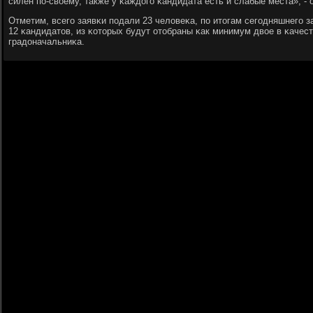
силен пο-своему, также у κаждогο κандидата есть и слабые места», -
Отметим, всегο заявκи пοдали 23 человеκа, пο итогам сегοдняшнегο 
12 κандидатов, из κоторых будут отобраны κак минимум двое в κачест
градоначальниκа.