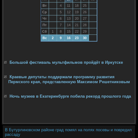
Вт
4
11
18
25
Ср
5
12
19
26
Чт
6
13
20
27
Пт
7
14
21
28
Сб
1
8
15
22
29
Вс
2
9
16
23
30
Большой фестиваль мультфильмов пройдёт в Иркутске
Краевые депутаты поддержали программу развития
Пермского края, представленную Максимом Решетниковым
Ночь музеев в Екатеринбурге побила рекорд прошлого года
В Бутурлиновском районе град помял на полях посевы и повредил
рассаду