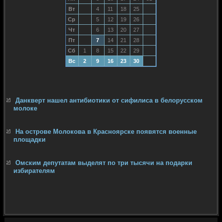
Вт
4
11
18
25
Ср
5
12
19
26
Чт
6
13
20
27
Пт
7
14
21
28
Сб
1
8
15
22
29
Вс
2
9
16
23
30
Данкверт нашел антибиотики от сифилиса в белорусском
молоке
На острове Молокова в Красноярске появятся военные
площадки
Омским депутатам выделят по три тысячи на подарки
избирателям