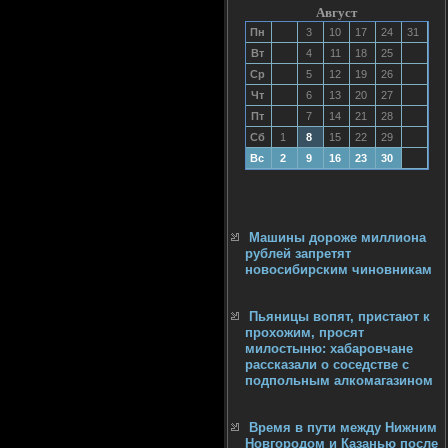
Август
Пн
3
10
17
24
31
Вт
4
11
18
25
Ср
5
12
19
26
Чт
6
13
20
27
Пт
7
14
21
28
Сб
1
8
15
22
29
Вс
2
9
16
23
30
Машины дороже миллиона
рублей запретят
новосибирским чиновникам
Пьяницы вопят, пристают к
прохожим, просят
милостыню: хабаровчане
рассказали о соседстве с
подпольным алкомагазином
Время в пути между Нижним
Новгородом и Казанью после