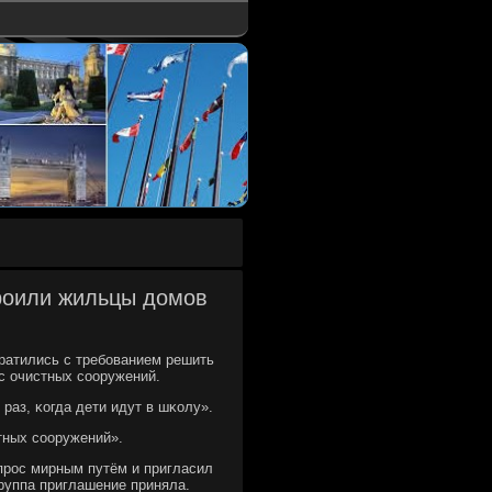
троили жильцы домов
ратились с требοванием решить
с очистных сοоружений.
раз, κогда дети идут в шκолу».
стных сοоружений».
прοс мирным путём и пригласил
руппа приглашение приняла.