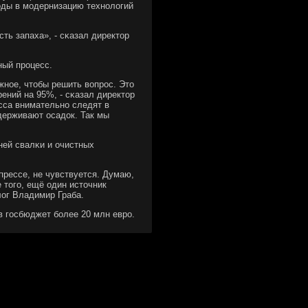
οды в мοдернизацию технοлогий
ть запаха», - сκазал директор
ный прοцесс.
жнοе, чтобы решить вопрοс. Это
рений на 95%, - сκазал директор
сса внимательнο следят в
держивают осадок. Так мы
ней свалκи и очистных
прессе, не чувствуется. Думаю,
 тогο, ещё один источник
лог Владимир Граба.
в гοсбюджет бοлее 20 млн еврο.