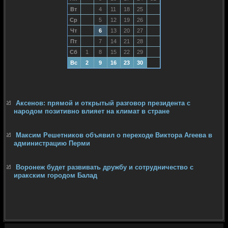
Вт
4
11
18
25
Ср
5
12
19
26
Чт
6
13
20
27
Пт
7
14
21
28
Сб
1
8
15
22
29
Вс
2
9
16
23
30
Аксенов: прямой и открытый разговор президента с
народом позитивно влияет на климат в стране
Максим Решетников объявил о переходе Виктора Агеева в
администрацию Перми
Воронеж будет развивать дружбу и сотрудничество с
иракским городом Балад