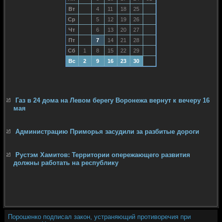
Вт
4
11
18
25
Ср
5
12
19
26
Чт
6
13
20
27
Пт
7
14
21
28
Сб
1
8
15
22
29
Вс
2
9
16
23
30
Газ в 24 дома на Левом берегу Воронежа вернут к вечеру 16
мая
Администрацию Приморья засудили за разбитые дороги
Рустэм Хамитов: Территории опережающего развития
должны работать на республику
Порошенко подписал закон, устраняющий противоречия при