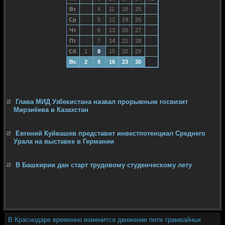
Вт
4
11
18
25
Ср
5
12
19
26
Чт
6
13
20
27
Пт
7
14
21
28
Сб
1
8
15
22
29
Вс
2
9
16
23
30
Глава МИД Узбекистана назвал прорывным госвизит
Мирзиёева в Казахстан
Евгений Куйвашев представит инвестпотенциал Среднего
Урала на выставке в Германии
В Башкирии дан старт трудовому студенческому лету
В Краснодаре временно изменится движение пяти трамвайных