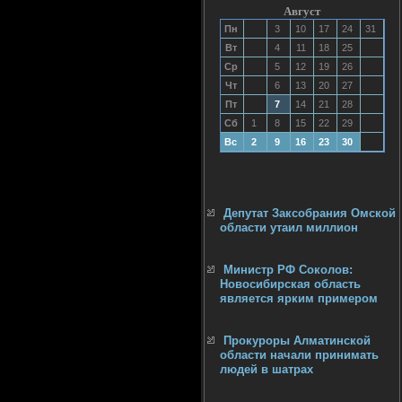
Август
Пн
3
10
17
24
31
Вт
4
11
18
25
Ср
5
12
19
26
Чт
6
13
20
27
Пт
7
14
21
28
Сб
1
8
15
22
29
Вс
2
9
16
23
30
Депутат Заксобрания Омской
области утаил миллион
Министр РФ Соколов:
Новосибирская область
является ярким примером
Прокуроры Алматинской
области начали принимать
людей в шатрах