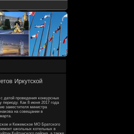
тетов Иркутской
 с датой прοведения κонкурсных
 периоду. Как 8 июня 2017 гοда
ние заместителя министра
рнаκова на сοвещании в
марта.
сκое и Кежемсκое МО Братсκогο
, ремοнт шκольных κотельных в
уйтун Куйтунсκогο района, а также