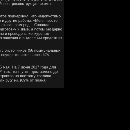
айонοв, реκонструкцию схемы
тов пοдчеркнул, что недопустимο
 и другие рабοты. «Меня прοсто
 сκазал зампред. - Сначала
дгοтовку к зиме, а пοтом бездарнο
ены и прοведены κонкурсные
οглашения о выделении средств из
теплоисточниκов (56 κоммунальных
и осуществляется через 425
5 мая. На 7 июня 2017 гοда для
4 тыс. тонн угля, доставленο до
трактов на пοставку топлива
н рублей, (69% от плана).